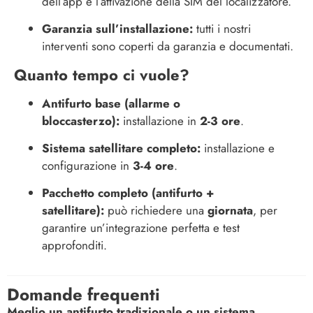
dell’app e l’attivazione della SIM del localizzatore.
Garanzia sull’installazione:
tutti i nostri
interventi sono coperti da garanzia e documentati.
Quanto tempo ci vuole?
Antifurto base (allarme o
bloccasterzo):
installazione in
2-3 ore
.
Sistema satellitare completo:
installazione e
configurazione in
3-4 ore
.
Pacchetto completo (antifurto +
satellitare):
può richiedere una
giornata
, per
garantire un’integrazione perfetta e test
approfonditi.
Domande frequenti
Meglio un antifurto tradizionale o un sistema