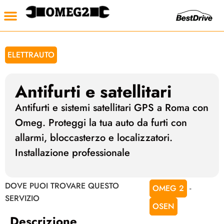
Le Officine
Auto Usate
Noleggio Auto
ELETTRAUTO
Antifurti e satellitari
Antifurti e sistemi satellitari GPS a Roma con
Omeg. Proteggi la tua auto da furti con
allarmi, bloccasterzo e localizzatori.
Installazione professionale
prenota su WhatsApp
DOVE PUOI TROVARE QUESTO
-
OMEG 2
SERVIZIO
OSEN
Descrizione