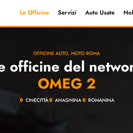
Le Officine
Servizi
Auto Usate
Nol
OFFICINE AUTO, MOTO ROMA
e officine del netwo
OMEG 2
CINECITTÀ
ANAGNINA
ROMANINA