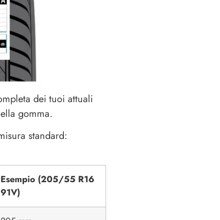
pleta dei tuoi attuali
 della gomma.
misura standard:
Esempio (205/55 R16
91V)