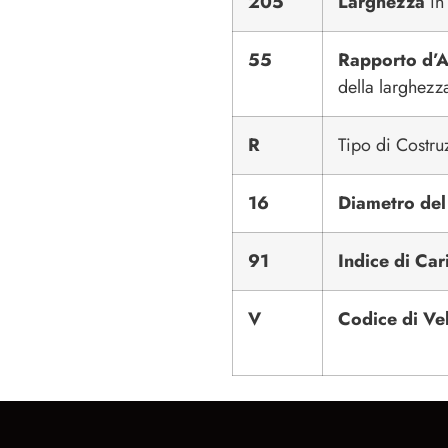
205
Larghezza
in 
55
Rapporto d’A
della larghezz
R
Tipo di Costru
16
Diametro del
91
Indice di Car
V
Codice di Ve