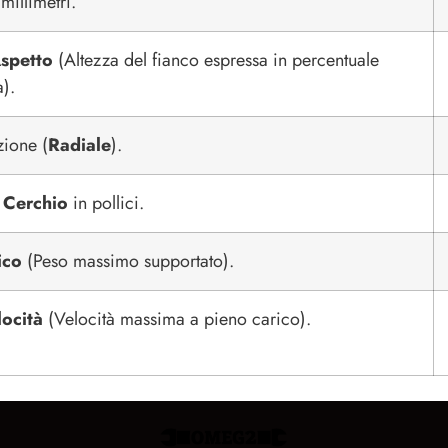
millimetri.
spetto
(Altezza del fianco espressa in percentuale
a).
zione (
Radiale
).
 Cerchio
in pollici.
ico
(Peso massimo supportato).
locità
(Velocità massima a pieno carico).