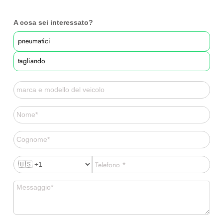
A cosa sei interessato?
pneumatici
tagliando