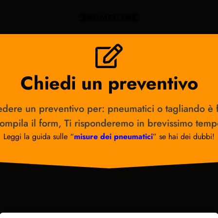
Chiedi un preventivo
edere un preventivo per: pneumatici o tagliando è f
ompila il form, Ti risponderemo in brevissimo temp
Leggi la guida sulle “
misure dei pneumatici
” se hai dei dubbi!